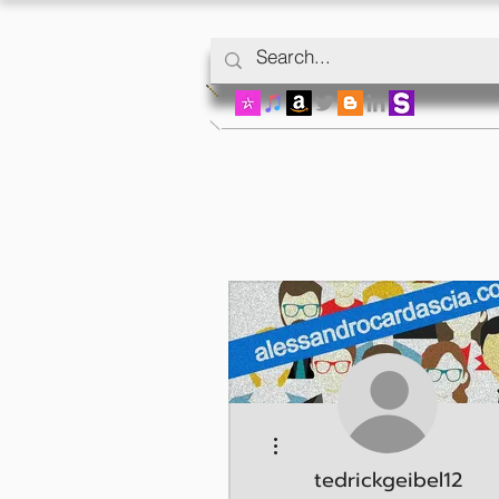
More actions
tedrickgeibel12