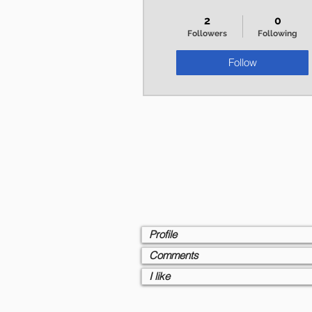
+
4
2
0
Followers
Following
Follow
Profile
Comments
I like